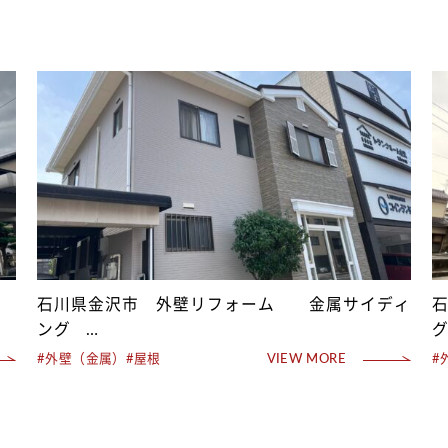
石川県金沢市 外壁リフォーム 金属サイディ
ング
屋根 T・ルーフ 施工事例
#外壁（金属）
#屋根
VIEW MORE
#