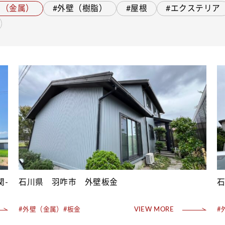
壁（金属）
#外壁（樹脂）
#屋根
#エクステリア
関-
石川県 羽咋市 外壁板金
#外壁（金属）
#板金
VIEW MORE
#