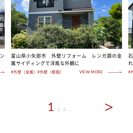
ン
富山県小矢部市 外壁リフォーム レンガ調の金
属サイディングで洋風な外観に
#外壁（金属）
#外壁（樹脂）
VIEW MORE
#
1
2
3
..