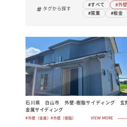
#すべて
#外
タグから探す
#窯業
#板金
石川県 白山市 外壁-樹脂サイディング 玄
金属サイディング
#外壁（金属）
#外壁（樹脂）
VIEW MORE