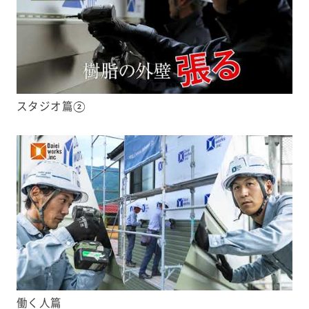
スタジオ篇②
働く人篇