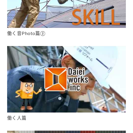
働く音Photo篇②
働く人篇