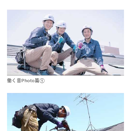
働く音Photo篇①